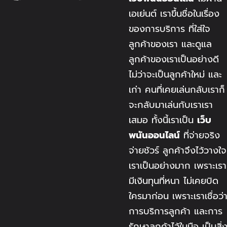
เอเย่นต์ เราขึ้นชื่อในเรื่อง
ของการบริการ ที่ใส่ใจ
ลูกค้าของเรา และดูแล
ลูกค้าของเราเป็นอย่างดี
ไม่ว่าจะเป็นลูกค้าใหม่ และ
เก่า คนที่เคยเล่นกลับเราก็
จะกลับมาเล่นกับเราเรา
เสมอ ทั้งนี้เราเป็น
เว็บ
พนันออนไลน์
ที่จ่ายจริง
จ่ายชัวร์ ลูกค้าจึงไว้วางใจ
เราเป็นอย่างมาก เพราะเรา
มีเงินทุนที่หนา ไม่เคยบิด
ใครมาก่อน เพราะเราเชื่อว่
การบริการลูกค้า และการ
รักษาลูกค้าไว้ในมือ เป็นสิ่